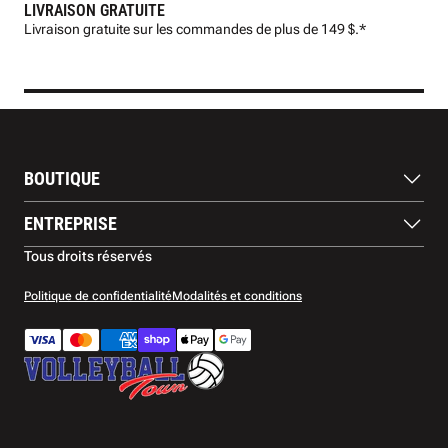
LIVRAISON GRATUITE
LIV
Livraison gratuite sur les commandes de plus de 149 $.*
Prod
BOUTIQUE
Ballons
ENTREPRISE
Chaussures
Protection
À propos de nous
Tous droits réservés
Vêtements
Blogue
Accessoires
Contactez-nous
Politique de confidentialité
Modalités et conditions
Retours et remboursements
Garantie
Méthodes de paiment
Livraison